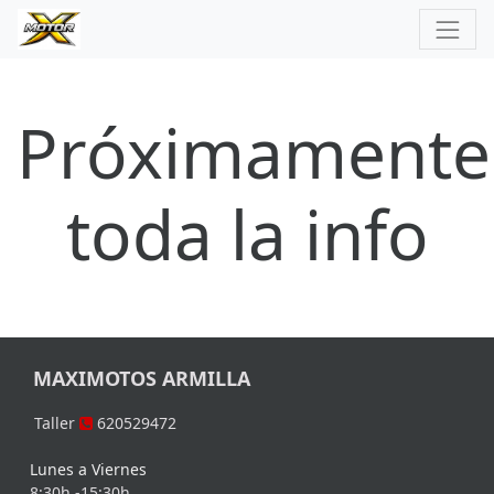
Próximamente
toda la info
MAXIMOTOS ARMILLA
Taller
620529472
Lunes a Viernes
8:30h -15:30h