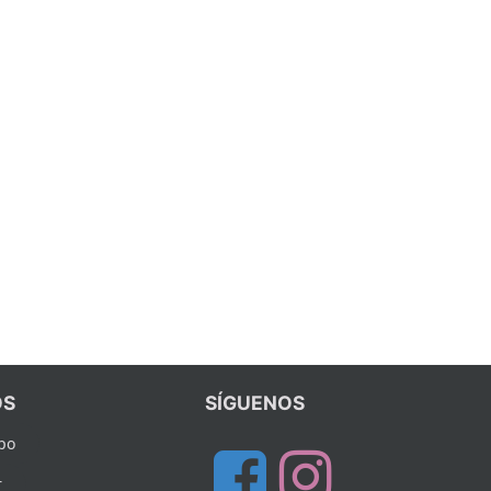
S
SÍGUENOS
po
r