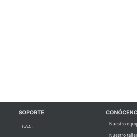
SOPORTE
CONÓCENO
Nuestro equi
F.A.C.
Nuestro talle